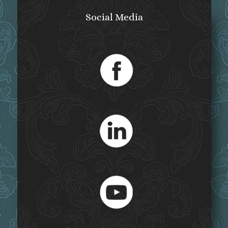
Social Media
Published by
Christian Sepp
Ende Mai 2021 erschien beim Verlag Európa
Köniyvkiadó (Budapest) unter dem Titel „Zsófia
Sarolta. Sisi szenvedélyes húga“ eine Übersetzung
von
„Sophie Charlotte. Sisis leidenschaftliche
Schwester“
ins Ungarische. Die Übersetzung
besorgte Mária Kajtár, die schon Brigitte Hamanns
Klassiker „Elisabeth. Kaiserin wider Willen“ ins
Ungarische übertragen hat.
Das Buch kann unter anderem im
Online-Shop
des
Verlags bestellt werden (Versand nur innerhalb
Ungarns).