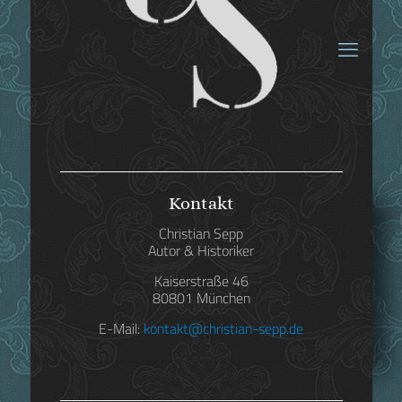
Kontakt
„Sophie Charlotte“
Christian Sepp
in ungarischer
Autor & Historiker
Übersetzung
Kaiserstraße 46
80801 München
erschienen
E-Mail:
kontakt@christian-sepp.de