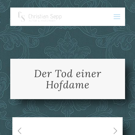
Der Tod einer
Hofdame