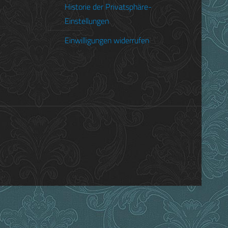
Historie der Privatsphäre-
anca las war ich gerade dabei, für meine
Einstellungen
ayern zu recherchieren – und ich dachte
[…]
Einwilligungen widerrufen
Read more