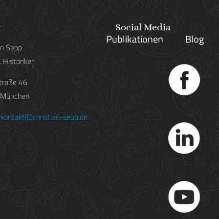
t
Social Media
Publikationen
Blog
an Sepp
 Historiker
traße 46
 München
sabeth von Österr
:
kontakt@christian-sepp.de
Published by
Christian Sepp
Der Tod einer Hofda