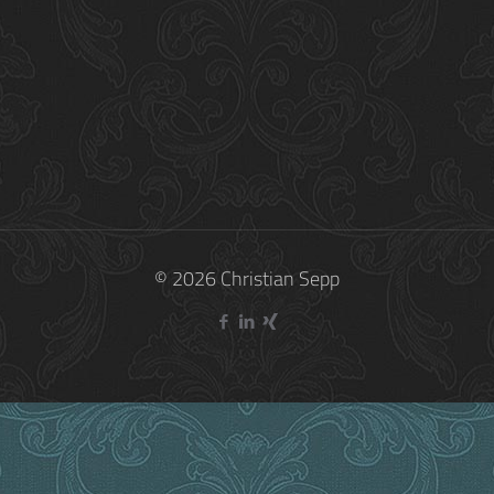
Als ich zum ersten Mal den Namen Paula von Br
Biographie über Herzogin Sophie Charlotte in B
Do you like it?
14
© 2026 Christian Sepp