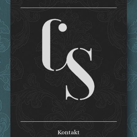
Published by
Christian Sepp
Tandemführung
Am 13. Juli 2026 jährt sich zum 250. Mal der
Geburtstag von Königin Caroline von Bayern (1776-
1841). Aus diesem Anlass bietet das
Bayerische
Nationalmuseum
eine besondere Führung an:
Anhand von ausgewählten Exponaten werden Dr.
Astrid Scherp-Langen, die Referentin für das 19.
Jahrhundert, und ich in einer einmaligen
Tandemführung die erste bayerische Königin
vorstellen. Die Veranstaltung findet am Sonntag den
19. Juli 2026 um 11 Uhr statt. Die Führung ist
kostenfrei, es gilt der Eintritt des Museums.
Kontakt