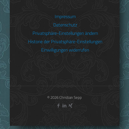
Impressum
Königin Caroline von Bayern – Büste von Franz Jakob
Datenschutz
Schwanthaler, copyright: Bayerisches
Privatsphäre-Einstellungen ändern
Nationalmuseum
Historie der Privatsphäre-Einstellungen
Einwilligungen widerrufen
Teilen
0
Christian Sepp
© 2026 Christian Sepp