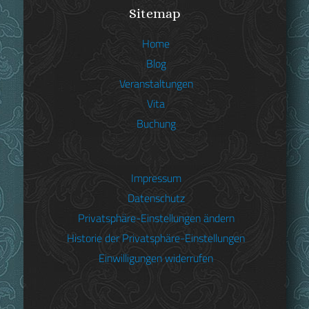
Sitemap
Home
Blog
Veranstaltungen
Vita
Buchung
Impressum
Datenschutz
Privatsphäre-Einstellungen ändern
Historie der Privatsphäre-Einstellungen
Christian Sepp
Einwilligungen widerrufen
»Max I. Joseph und die Frauen« –
Ausstellung zum 200. Todestag