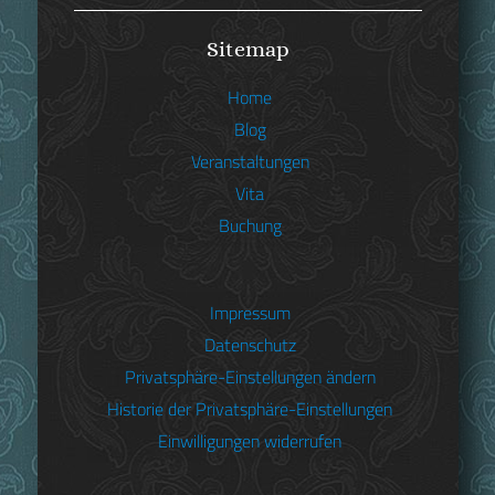
Sitemap
Home
Blog
Veranstaltungen
Vita
Buchung
Impressum
Datenschutz
Privatsphäre-Einstellungen ändern
Christian Sepp
Historie der Privatsphäre-Einstellungen
13. Juni 2026: Max I. Joseph &
Einwilligungen widerrufen
Caroline – auf Spurensuche in der
Residenz NEUE FÜHRUNG